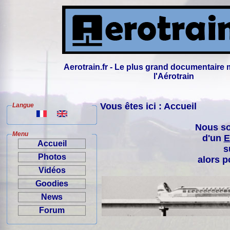
Aerotrain.fr - Le plus grand documentaire 
l'Aérotrain
Vous êtes ici : Accueil
Langue
Nous so
Menu
d'un
E
Accueil
s
Photos
alors p
Vidéos
Goodies
News
Forum