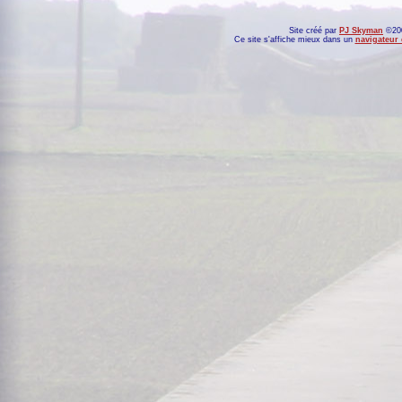
Site créé par
PJ Skyman
©200
Ce site s'affiche mieux dans un
navigateur