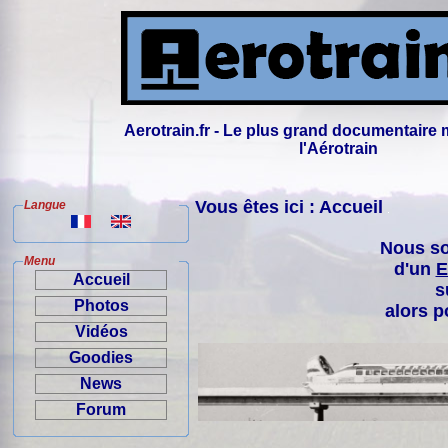
Aerotrain.fr - Le plus grand documentaire 
l'Aérotrain
Vous êtes ici : Accueil
Langue
Nous so
Menu
d'un
E
Accueil
s
Photos
alors p
Vidéos
Goodies
News
Forum