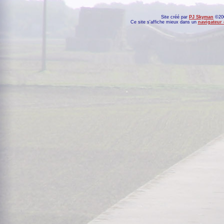
Site créé par
PJ Skyman
©200
Ce site s'affiche mieux dans un
navigateur