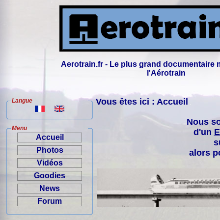
Aerotrain.fr - Le plus grand documentaire 
l'Aérotrain
Vous êtes ici : Accueil
Langue
Nous so
Menu
d'un
E
Accueil
s
Photos
alors p
Vidéos
Goodies
News
Forum