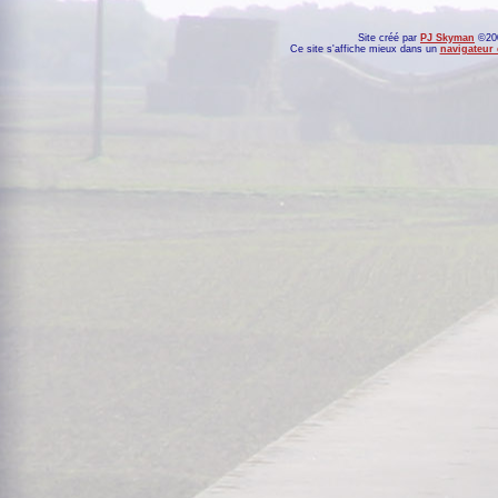
Site créé par
PJ Skyman
©200
Ce site s'affiche mieux dans un
navigateur