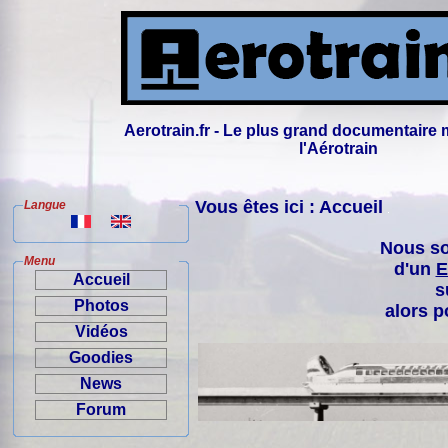
Aerotrain.fr - Le plus grand documentaire 
l'Aérotrain
Vous êtes ici : Accueil
Langue
Nous so
Menu
d'un
E
Accueil
s
Photos
alors p
Vidéos
Goodies
News
Forum