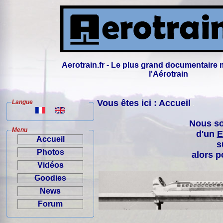
Aerotrain.fr - Le plus grand documentaire 
l'Aérotrain
Vous êtes ici : Accueil
Langue
Nous so
Menu
d'un
E
Accueil
s
Photos
alors p
Vidéos
Goodies
News
Forum