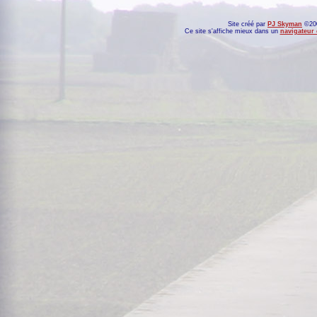
Site créé par
PJ Skyman
©200
Ce site s'affiche mieux dans un
navigateur