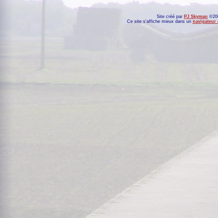
Site créé par
PJ Skyman
©200
Ce site s'affiche mieux dans un
navigateur