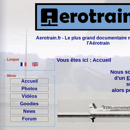
Aerotrain.fr - Le plus grand documentaire 
l'Aérotrain
Vous êtes ici : Accueil
Langue
Nous so
Menu
d'un
E
Accueil
s
Photos
alors p
Vidéos
Goodies
News
Forum