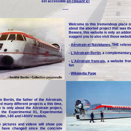
est accessible
en cliquant ici
~~~
Welcome to this tremendous place o
about the aborted project that was th
Beware, this website is only an addon 
suggest you to also visit those websit
-
Aérotrain et Naviplanes
, THE refere
-
L'Aérotrain Bertin
, a complementar
-
L'Aérotrain français
, a website fr
fan
-
Wikipedia Page
n Bertin, the father of the Aérotrain,
d many different projects a this time,
e is only about the Aérotrain project,
y the Experimental 01, Experimental
idim, I-80 and I-80HV models.
e pictures and videos will show you
 have changed since the concrete