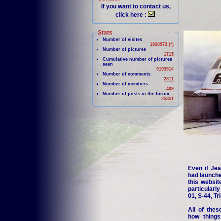
If you want to contact us,
click here :
Stats
Number of visites
1020973 (*)
Number of pictures
1715
Cumulative number of pictures
seen
9193914
Number of comments
2811
Number of members
409
Number of posts in the forum
25851
Even if Jea
had launche
this websit
particularl
01, S-44, Tr
All of thes
how things