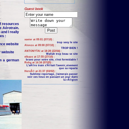
Guest book
f resources
e Aérotrain.
and I really
es :
xavier at 09:01 (07/10) :
trop sexy le site
nce website
Alonzo at 09:00 (07/10) :
TROP BIEN !
ANTONYTAI at 18:28 (22/04) :
y website
Wallah trop beau se site
elbazo at 17:55 (27/10) :
om a german
bravo pour votre site, c'est formidable !
Roby at 14:34 (07/05) :
L'aÃ©ro train s'Ã©tait l'avenir,vivement
que sa reparte
HervÃ© at 21:37 (03/02) :
Sublime reportage, j'aimerais passer
voir ces lieux en passant un jour dans
la rÃ©gion