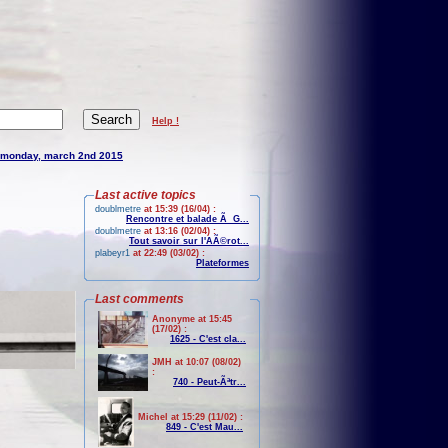
Help !
monday, march 2nd 2015
Last active topics
doublmetre
at 15:39 (16/04) :
Rencontre et balade Ã G...
doublmetre
at 13:16 (02/04) :
Tout savoir sur l'AÃ©rot...
plabeyr1
at 22:49 (03/02) :
Plateformes
Last comments
Anonyme at 15:45
(17/02) :
1625 - C'est cla...
JMH at 10:07 (08/02)
:
740 - Peut-Ãªtr...
Michel at 15:29 (11/02) :
849 - C'est Mau...