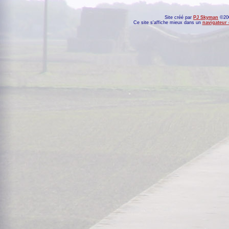
Site créé par
PJ Skyman
©200
Ce site s'affiche mieux dans un
navigateur