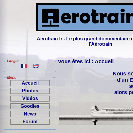
Aerotrain.fr - Le plus grand documentaire 
l'Aérotrain
Vous êtes ici : Accueil
Langue
Nous so
Menu
d'un
E
Accueil
s
Photos
alors p
Vidéos
Goodies
News
Forum