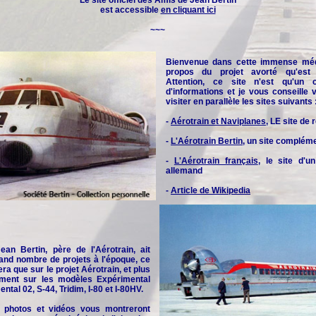
Le site officiel des
Amis de Jean Bertin
est accessible
en cliquant ici
~~~
Bienvenue dans cette immense méd
propos du projet avorté qu'est l
Attention, ce site n'est qu'un 
d'informations et je vous conseille
visiter en parallèle les sites suivants 
-
Aérotrain et Naviplanes
, LE site de
-
L'Aérotrain Bertin
, un site complém
-
L'Aérotrain français
, le site d'u
allemand
-
Article de Wikipedia
an Bertin, père de l'Aérotrain, ait
and nombre de projets à l'époque, ce
era que sur le projet Aérotrain, et plus
rement sur les modèles Expérimental
ntal 02, S-44, Tridim, I-80 et I-80HV.
 photos et vidéos vous montreront