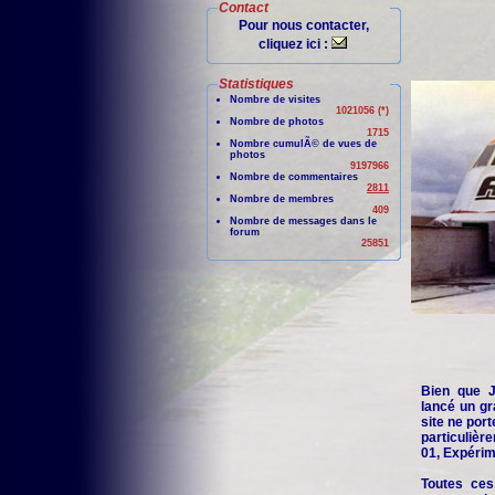
Contact
Pour nous contacter,
cliquez ici :
Statistiques
Nombre de visites
1021056 (*)
Nombre de photos
1715
Nombre cumulÃ© de vues de
photos
9197966
Nombre de commentaires
2811
Nombre de membres
409
Nombre de messages dans le
forum
25851
Bien que Je
lancé un gr
site ne port
particuliè
01, Expérime
Toutes ces