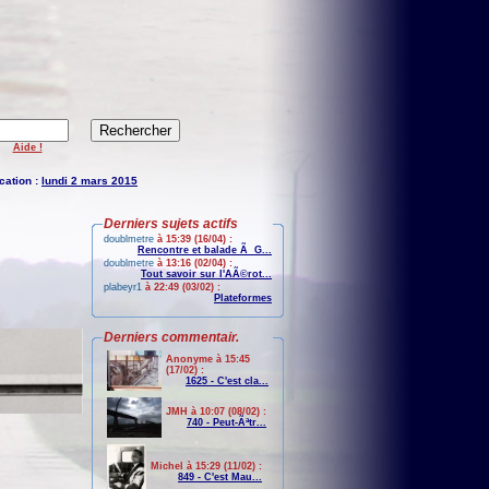
Aide !
cation :
lundi 2 mars 2015
Derniers sujets actifs
doublmetre
à 15:39 (16/04) :
Rencontre et balade Ã G...
doublmetre
à 13:16 (02/04) :
Tout savoir sur l'AÃ©rot...
plabeyr1
à 22:49 (03/02) :
Plateformes
Derniers commentair.
Anonyme à 15:45
(17/02) :
1625 - C'est cla...
JMH à 10:07 (08/02) :
740 - Peut-Ãªtr...
Michel à 15:29 (11/02) :
849 - C'est Mau...