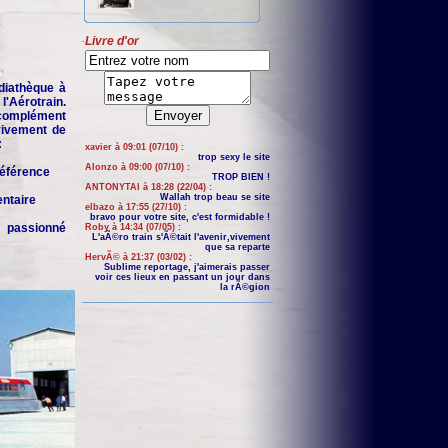
Livre d'or
iathèque à
'Aérotrain.
complément
 vivement de
:
xavier à 09:01 (07/10) :
trop sexy le site
Alonzo à 09:00 (07/10) :
 référence
TROP BIEN !
ANTONYTAI à 18:28 (22/04) :
Wallah trop beau se site
entaire
elbazo à 17:55 (27/10) :
bravo pour votre site, c'est formidable !
n passionné
Roby à 14:34 (07/05) :
L'aÃ©ro train s'Ã©tait l'avenir,vivement
que sa reparte
HervÃ© à 21:37 (03/02) :
Sublime reportage, j'aimerais passer
voir ces lieux en passant un jour dans
la rÃ©gion