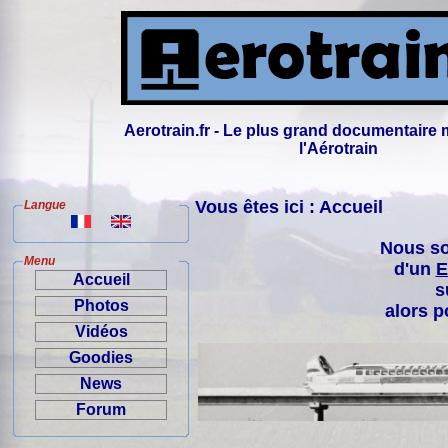
Aerotrain.fr - Le plus grand documentaire 
l'Aérotrain
Vous êtes ici : Accueil
Langue
Nous so
Menu
d'un
E
Accueil
s
Photos
alors p
Vidéos
Goodies
News
Forum