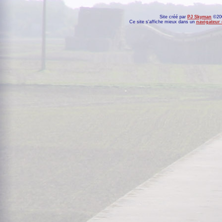
Site créé par
PJ Skyman
©200
Ce site s'affiche mieux dans un
navigateur