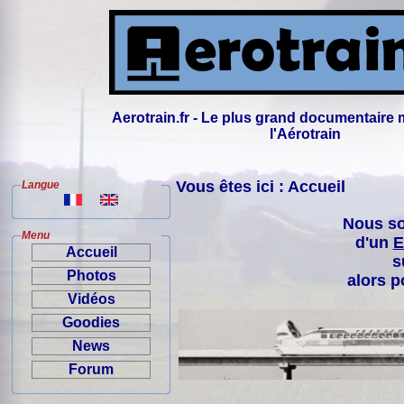
Aerotrain.fr - Le plus grand documentaire 
l'Aérotrain
Vous êtes ici : Accueil
Langue
Nous so
Menu
d'un
E
Accueil
s
Photos
alors p
Vidéos
Goodies
News
Forum