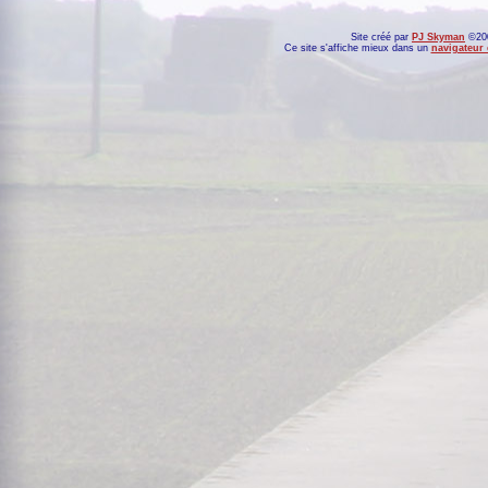
Site créé par
PJ Skyman
©200
Ce site s'affiche mieux dans un
navigateur