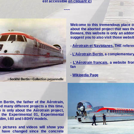
est accessible
en cliquant ici
~~~
Welcome to this tremendous place o
about the aborted project that was th
Beware, this website is only an addon 
suggest you to also visit those websit
-
Aérotrain et Naviplanes
, THE refere
-
L'Aérotrain Bertin
, a complementar
-
L'Aérotrain français
, a website fr
fan
-
Wikipedia Page
n Bertin, the father of the Aérotrain,
d many different projects a this time,
e is only about the Aérotrain project,
y the Experimental 01, Experimental
idim, I-80 and I-80HV models.
e pictures and videos will show you
 have changed since the concrete