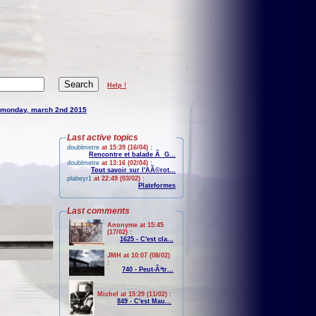
Help !
monday, march 2nd 2015
Last active topics
doublmetre
at 15:39 (16/04) :
Rencontre et balade Ã G...
doublmetre
at 13:16 (02/04) :
Tout savoir sur l'AÃ©rot...
plabeyr1
at 22:49 (03/02) :
Plateformes
Last comments
Anonyme at 15:45
(17/02) :
1625 - C'est cla...
JMH at 10:07 (08/02)
:
740 - Peut-Ãªtr...
Michel at 15:29 (11/02) :
849 - C'est Mau...