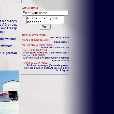
Guest book
f resources
e Aérotrain.
and I really
es :
xavier at 09:01 (07/10) :
trop sexy le site
nce website
Alonzo at 09:00 (07/10) :
TROP BIEN !
ANTONYTAI at 18:28 (22/04) :
y website
Wallah trop beau se site
elbazo at 17:55 (27/10) :
om a german
bravo pour votre site, c'est formidable !
Roby at 14:34 (07/05) :
L'aÃ©ro train s'Ã©tait l'avenir,vivement
que sa reparte
HervÃ© at 21:37 (03/02) :
Sublime reportage, j'aimerais passer
voir ces lieux en passant un jour dans
la rÃ©gion