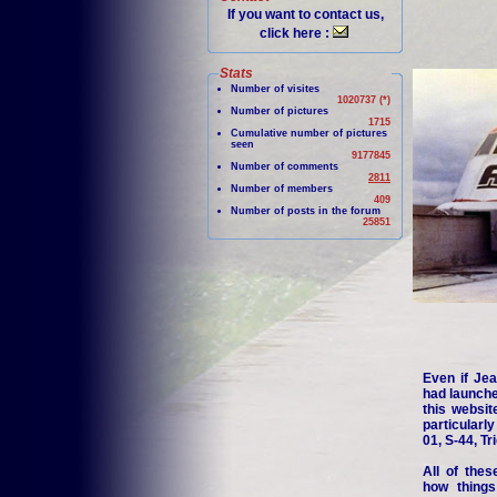
If you want to contact us,
click here :
Stats
Number of visites
1020737 (*)
Number of pictures
1715
Cumulative number of pictures
seen
9177845
Number of comments
2811
Number of members
409
Number of posts in the forum
25851
Even if Jea
had launche
this websit
particularl
01, S-44, Tr
All of thes
how things