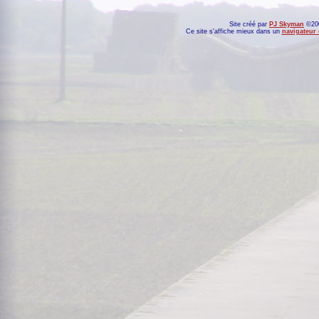
Site créé par
PJ Skyman
©200
Ce site s'affiche mieux dans un
navigateur