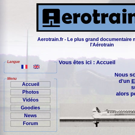
Aerotrain.fr - Le plus grand documentaire 
l'Aérotrain
Vous êtes ici : Accueil
Langue
Nous so
Menu
d'un
E
Accueil
s
Photos
alors p
Vidéos
Goodies
News
Forum