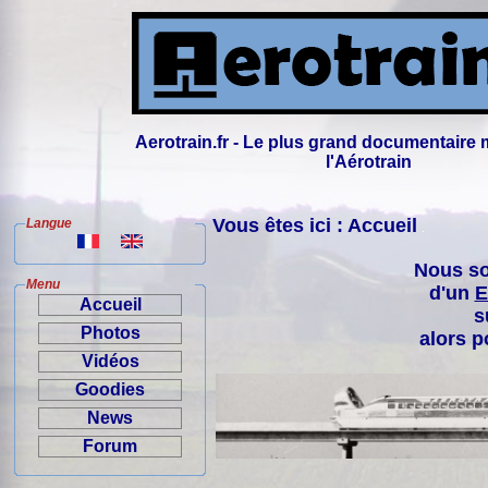
Aerotrain.fr - Le plus grand documentaire 
l'Aérotrain
Vous êtes ici : Accueil
Langue
Nous so
Menu
d'un
E
Accueil
s
Photos
alors p
Vidéos
Goodies
News
Forum