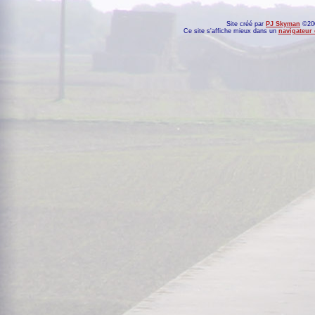
Site créé par
PJ Skyman
©200
Ce site s'affiche mieux dans un
navigateur