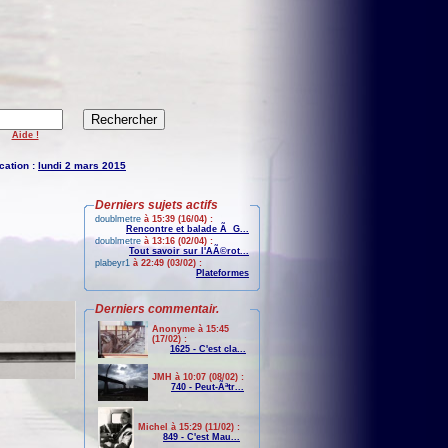
Aide !
cation :
lundi 2 mars 2015
Derniers sujets actifs
doublmetre
à 15:39 (16/04) :
Rencontre et balade Ã G...
doublmetre
à 13:16 (02/04) :
Tout savoir sur l'AÃ©rot...
plabeyr1
à 22:49 (03/02) :
Plateformes
Derniers commentair.
Anonyme à 15:45
(17/02) :
1625 - C'est cla...
JMH à 10:07 (08/02) :
740 - Peut-Ãªtr...
Michel à 15:29 (11/02) :
849 - C'est Mau...