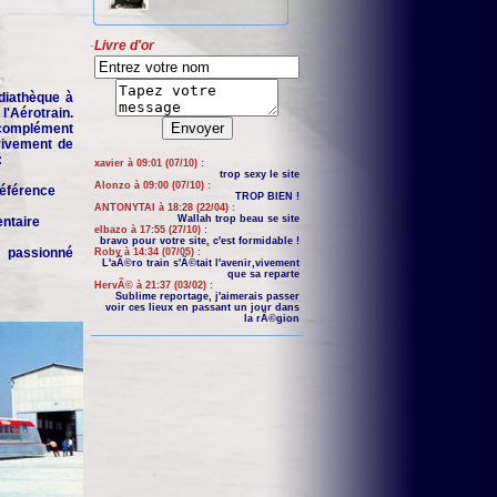
Livre d'or
iathèque à
'Aérotrain.
complément
 vivement de
:
xavier à 09:01 (07/10) :
trop sexy le site
Alonzo à 09:00 (07/10) :
 référence
TROP BIEN !
ANTONYTAI à 18:28 (22/04) :
Wallah trop beau se site
entaire
elbazo à 17:55 (27/10) :
bravo pour votre site, c'est formidable !
n passionné
Roby à 14:34 (07/05) :
L'aÃ©ro train s'Ã©tait l'avenir,vivement
que sa reparte
HervÃ© à 21:37 (03/02) :
Sublime reportage, j'aimerais passer
voir ces lieux en passant un jour dans
la rÃ©gion