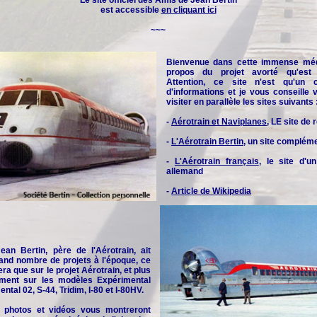
Le site officiel des
Amis de Jean Bertin
est accessible
en cliquant ici
~~~
Bienvenue dans cette immense méd
propos du projet avorté qu'est l
Attention, ce site n'est qu'un 
d'informations et je vous conseille
visiter en parallèle les sites suivants 
-
Aérotrain et Naviplanes
, LE site de
-
L'Aérotrain Bertin
, un site complém
-
L'Aérotrain français
, le site d'u
allemand
-
Article de Wikipedia
an Bertin, père de l'Aérotrain, ait
and nombre de projets à l'époque, ce
era que sur le projet Aérotrain, et plus
rement sur les modèles Expérimental
ntal 02, S-44, Tridim, I-80 et I-80HV.
 photos et vidéos vous montreront