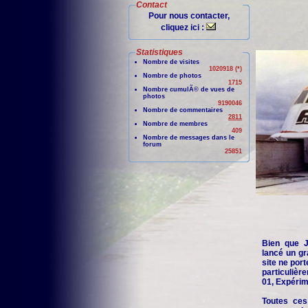
Contact
Pour nous contacter,
cliquez ici :
Statistiques
Nombre de visites
1020918 (*)
Nombre de photos
1715
Nombre cumulÃ© de vues de
photos
9190046
Nombre de commentaires
2811
Nombre de membres
409
Nombre de messages dans le
forum
25851
Bien que Je
lancé un gr
site ne port
particuliè
01, Expérime
Toutes ces