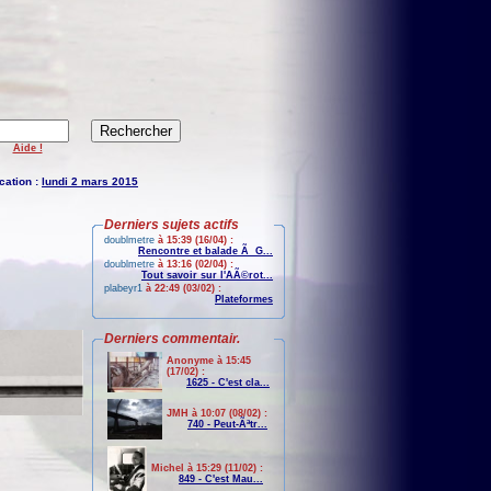
Aide !
cation :
lundi 2 mars 2015
Derniers sujets actifs
doublmetre
à 15:39 (16/04) :
Rencontre et balade Ã G...
doublmetre
à 13:16 (02/04) :
Tout savoir sur l'AÃ©rot...
plabeyr1
à 22:49 (03/02) :
Plateformes
Derniers commentair.
Anonyme à 15:45
(17/02) :
1625 - C'est cla...
JMH à 10:07 (08/02) :
740 - Peut-Ãªtr...
Michel à 15:29 (11/02) :
849 - C'est Mau...