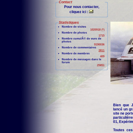
Contact
Pour nous contacter,
cliquez ici :
Statistiques
Nombre de visites
1020918 (*)
Nombre de photos
1715
Nombre cumulÃ© de vues de
photos
9190036
Nombre de commentaires
2811
Nombre de membres
409
Nombre de messages dans le
forum
25851
Bien que Je
lancé un gr
site ne port
particuliè
01, Expérime
Toutes ces