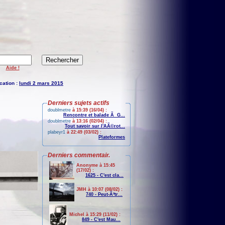
Aide !
cation :
lundi 2 mars 2015
Derniers sujets actifs
doublmetre
à 15:39 (16/04) :
Rencontre et balade Ã G...
doublmetre
à 13:16 (02/04) :
Tout savoir sur l'AÃ©rot...
plabeyr1
à 22:49 (03/02) :
Plateformes
Derniers commentair.
Anonyme à 15:45
(17/02) :
1625 - C'est cla...
JMH à 10:07 (08/02) :
740 - Peut-Ãªtr...
Michel à 15:29 (11/02) :
849 - C'est Mau...