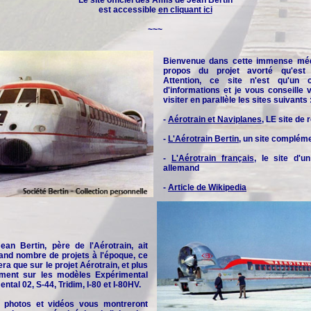
Le site officiel des
Amis de Jean Bertin
est accessible
en cliquant ici
~~~
Bienvenue dans cette immense méd
propos du projet avorté qu'est l
Attention, ce site n'est qu'un 
d'informations et je vous conseille
visiter en parallèle les sites suivants 
-
Aérotrain et Naviplanes
, LE site de
-
L'Aérotrain Bertin
, un site complém
-
L'Aérotrain français
, le site d'u
allemand
-
Article de Wikipedia
an Bertin, père de l'Aérotrain, ait
and nombre de projets à l'époque, ce
era que sur le projet Aérotrain, et plus
rement sur les modèles Expérimental
ntal 02, S-44, Tridim, I-80 et I-80HV.
 photos et vidéos vous montreront