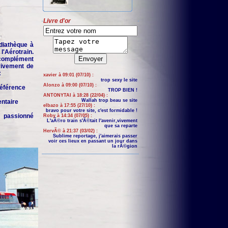
Livre d'or
iathèque à
'Aérotrain.
complément
 vivement de
:
xavier à 09:01 (07/10) :
trop sexy le site
Alonzo à 09:00 (07/10) :
 référence
TROP BIEN !
ANTONYTAI à 18:28 (22/04) :
Wallah trop beau se site
entaire
elbazo à 17:55 (27/10) :
bravo pour votre site, c'est formidable !
n passionné
Roby à 14:34 (07/05) :
L'aÃ©ro train s'Ã©tait l'avenir,vivement
que sa reparte
HervÃ© à 21:37 (03/02) :
Sublime reportage, j'aimerais passer
voir ces lieux en passant un jour dans
la rÃ©gion