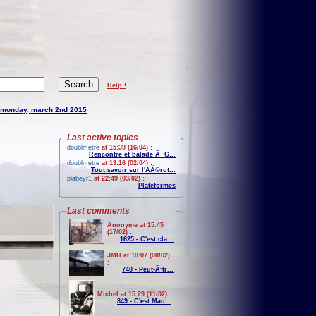
Help !
monday, march 2nd 2015
Last active topics
doublmetre
at 15:39 (16/04) :
Rencontre et balade Ã G...
doublmetre
at 13:16 (02/04) :
Tout savoir sur l'AÃ©rot...
plabeyr1
at 22:49 (03/02) :
Plateformes
Last comments
Anonyme at 15:45
(17/02) :
1625 - C'est cla...
JMH at 10:07 (08/02)
:
740 - Peut-Ãªtr...
Michel at 15:29 (11/02) :
849 - C'est Mau...