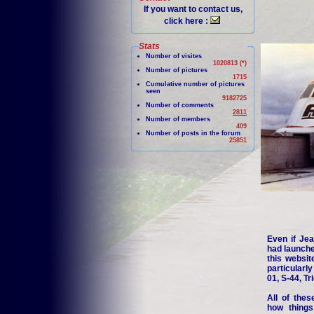
If you want to contact us,
click here :
Stats
Number of visites
1020813 (*)
Number of pictures
1715
Cumulative number of pictures
seen
9182725
Number of comments
2811
Number of members
409
Number of posts in the forum
25851
Even if Jea
had launche
this websit
particularl
01, S-44, Tr
All of thes
how things