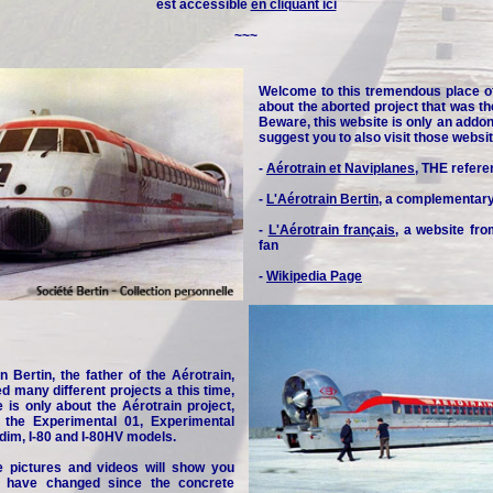
est accessible
en cliquant ici
~~~
Welcome to this tremendous place o
about the aborted project that was th
Beware, this website is only an addon 
suggest you to also visit those websit
-
Aérotrain et Naviplanes
, THE refere
-
L'Aérotrain Bertin
, a complementar
-
L'Aérotrain français
, a website fr
fan
-
Wikipedia Page
n Bertin, the father of the Aérotrain,
d many different projects a this time,
e is only about the Aérotrain project,
y the Experimental 01, Experimental
idim, I-80 and I-80HV models.
e pictures and videos will show you
 have changed since the concrete