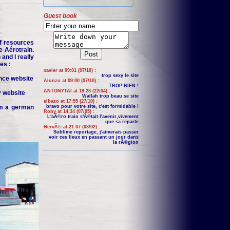
Guest book
f resources
e Aérotrain.
and I really
es :
xavier at 09:01 (07/10) :
trop sexy le site
nce website
Alonzo at 09:00 (07/10) :
TROP BIEN !
ANTONYTAI at 18:28 (22/04) :
y website
Wallah trop beau se site
elbazo at 17:55 (27/10) :
om a german
bravo pour votre site, c'est formidable !
Roby at 14:34 (07/05) :
L'aÃ©ro train s'Ã©tait l'avenir,vivement
que sa reparte
HervÃ© at 21:37 (03/02) :
Sublime reportage, j'aimerais passer
voir ces lieux en passant un jour dans
la rÃ©gion