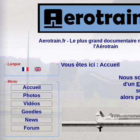
Aerotrain.fr - Le plus grand documentaire 
l'Aérotrain
Vous êtes ici : Accueil
Langue
Nous so
Menu
d'un
E
Accueil
s
Photos
alors p
Vidéos
Goodies
News
Forum