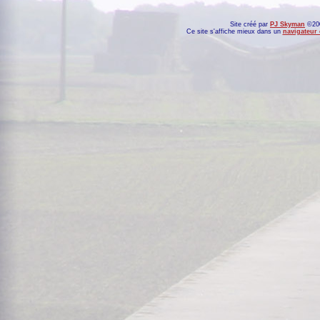
Site créé par
PJ Skyman
©200
Ce site s'affiche mieux dans un
navigateur