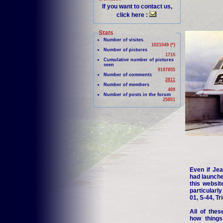
If you want to contact us,
click here :
Stats
Number of visites
1021049 (*)
Number of pictures
1715
Cumulative number of pictures
seen
9197855
Number of comments
2811
Number of members
409
Number of posts in the forum
25851
Even if Jea
had launche
this websit
particularl
01, S-44, Tr
All of thes
how things