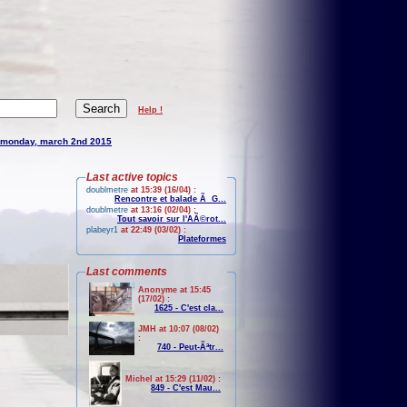
Help !
monday, march 2nd 2015
Last active topics
doublmetre
at 15:39 (16/04) :
Rencontre et balade Ã G...
doublmetre
at 13:16 (02/04) :
Tout savoir sur l'AÃ©rot...
plabeyr1
at 22:49 (03/02) :
Plateformes
Last comments
Anonyme at 15:45
(17/02) :
1625 - C'est cla...
JMH at 10:07 (08/02)
:
740 - Peut-Ãªtr...
Michel at 15:29 (11/02) :
849 - C'est Mau...