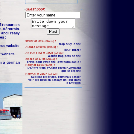
Guest book
f resources
e Aérotrain.
and I really
es :
xavier at 09:01 (07/10) :
trop sexy le site
nce website
Alonzo at 09:00 (07/10) :
TROP BIEN !
ANTONYTAI at 18:28 (22/04) :
y website
Wallah trop beau se site
elbazo at 17:55 (27/10) :
om a german
bravo pour votre site, c'est formidable !
Roby at 14:34 (07/05) :
L'aÃ©ro train s'Ã©tait l'avenir,vivement
que sa reparte
HervÃ© at 21:37 (03/02) :
Sublime reportage, j'aimerais passer
voir ces lieux en passant un jour dans
la rÃ©gion