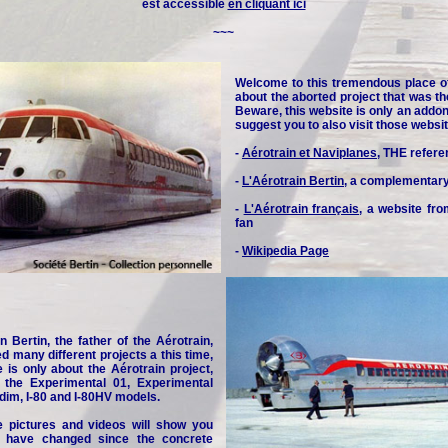
est accessible
en cliquant ici
~~~
Welcome to this tremendous place o
about the aborted project that was th
Beware, this website is only an addon 
suggest you to also visit those websit
-
Aérotrain et Naviplanes
, THE refere
-
L'Aérotrain Bertin
, a complementar
-
L'Aérotrain français
, a website fr
fan
-
Wikipedia Page
n Bertin, the father of the Aérotrain,
d many different projects a this time,
e is only about the Aérotrain project,
y the Experimental 01, Experimental
idim, I-80 and I-80HV models.
e pictures and videos will show you
 have changed since the concrete