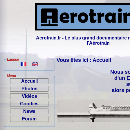
Aerotrain.fr - Le plus grand documentaire 
l'Aérotrain
Vous êtes ici : Accueil
Langue
Nous so
Menu
d'un
E
Accueil
s
Photos
alors p
Vidéos
Goodies
News
Forum