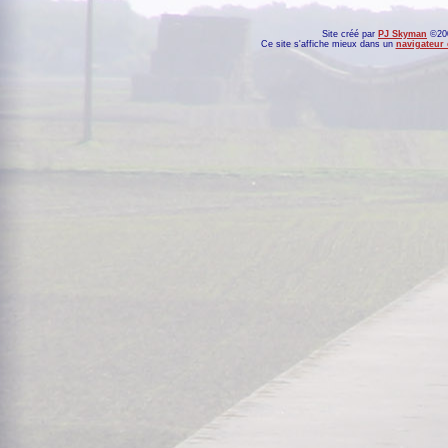
Site créé par
PJ Skyman
©200
Ce site s'affiche mieux dans un
navigateur