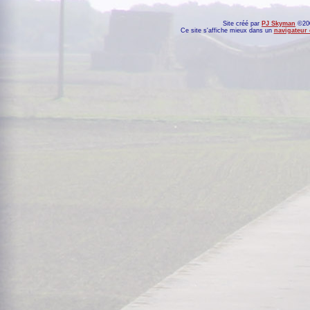
Site créé par
PJ Skyman
©200
Ce site s'affiche mieux dans un
navigateur