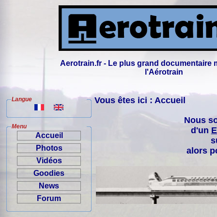
Aerotrain.fr - Le plus grand documentaire 
l'Aérotrain
Vous êtes ici : Accueil
Langue
Nous so
Menu
d'un
E
Accueil
s
Photos
alors p
Vidéos
Goodies
News
Forum