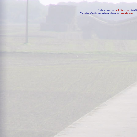
Site créé par
PJ Skyman
©200
Ce site s'affiche mieux dans un
navigateur