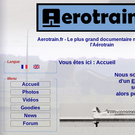
Aerotrain.fr - Le plus grand documentaire 
l'Aérotrain
Vous êtes ici : Accueil
Langue
Nous so
Menu
d'un
E
Accueil
s
Photos
alors p
Vidéos
Goodies
News
Forum