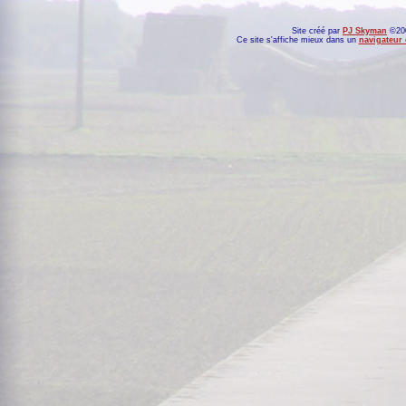
Site créé par
PJ Skyman
©200
Ce site s'affiche mieux dans un
navigateur