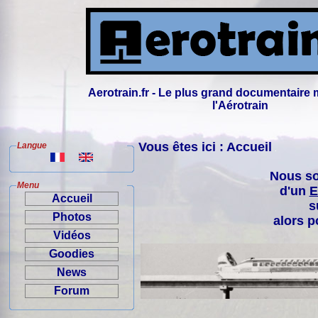
Aerotrain.fr - Le plus grand documentaire 
l'Aérotrain
Vous êtes ici : Accueil
Langue
Nous so
Menu
d'un
E
Accueil
s
Photos
alors p
Vidéos
Goodies
News
Forum