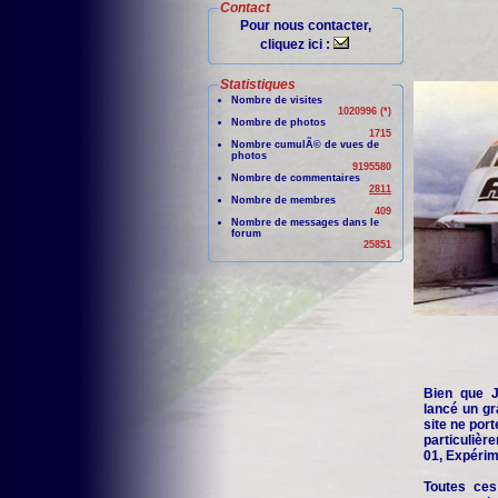
Contact
Pour nous contacter,
cliquez ici :
Statistiques
Nombre de visites
1020996 (*)
Nombre de photos
1715
Nombre cumulÃ© de vues de
photos
9195580
Nombre de commentaires
2811
Nombre de membres
409
Nombre de messages dans le
forum
25851
Bien que Je
lancé un gr
site ne port
particuliè
01, Expérime
Toutes ces