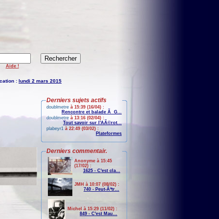
Aide !
cation :
lundi 2 mars 2015
Derniers sujets actifs
doublmetre
à 15:39 (16/04) :
Rencontre et balade Ã G...
doublmetre
à 13:16 (02/04) :
Tout savoir sur l'AÃ©rot...
plabeyr1
à 22:49 (03/02) :
Plateformes
Derniers commentair.
Anonyme à 15:45
(17/02) :
1625 - C'est cla...
JMH à 10:07 (08/02) :
740 - Peut-Ãªtr...
Michel à 15:29 (11/02) :
849 - C'est Mau...