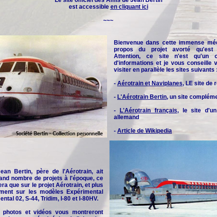
Le site officiel des
Amis de Jean Bertin
est accessible
en cliquant ici
~~~
Bienvenue dans cette immense méd
propos du projet avorté qu'est l
Attention, ce site n'est qu'un 
d'informations et je vous conseille
visiter en parallèle les sites suivants 
-
Aérotrain et Naviplanes
, LE site de
-
L'Aérotrain Bertin
, un site complém
-
L'Aérotrain français
, le site d'u
allemand
-
Article de Wikipedia
an Bertin, père de l'Aérotrain, ait
and nombre de projets à l'époque, ce
era que sur le projet Aérotrain, et plus
rement sur les modèles Expérimental
ntal 02, S-44, Tridim, I-80 et I-80HV.
 photos et vidéos vous montreront