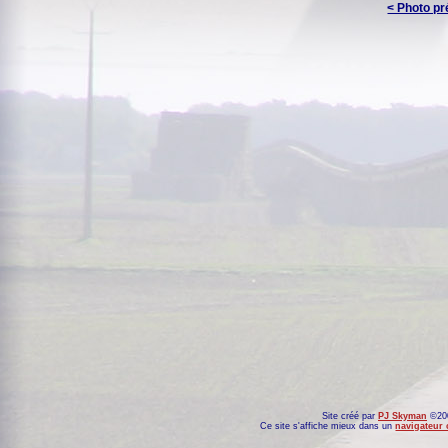
< Photo p
Site créé par
PJ Skyman
©200
Ce site s'affiche mieux dans un
navigateur