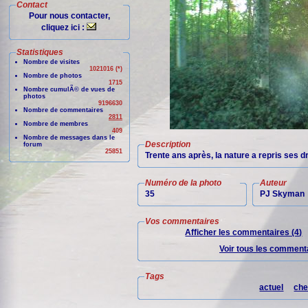
Contact
Pour nous contacter,
cliquez ici :
Statistiques
Nombre de visites
1021016 (*)
Nombre de photos
1715
Nombre cumulÃ© de vues de
photos
9196630
Nombre de commentaires
2811
Nombre de membres
409
Nombre de messages dans le
Description
forum
25851
Trente ans après, la nature a repris ses dr
Numéro de la photo
Auteur
35
PJ Skyman
Vos commentaires
Afficher les commentaires (4)
Voir tous les commenta
Tags
actuel
che